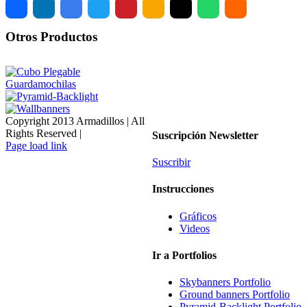
Otros Productos
Copyright 2013 Armadillos | All
Rights Reserved |
Suscripción Newsletter
WhatsApp
LinkedIn
Instagram
Facebook
Page load link
Ir
Suscribir
a
Arriba
Instrucciones
Gráficos
Videos
Ir a Portfolios
Skybanners Portfolio
Ground banners Portfolio
Pyramid-Backlight Portfolio