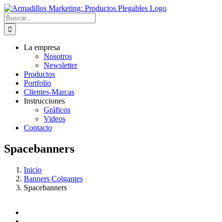
Saltar
al
Buscar:
contenido
La empresa
Nosotros
Newsletter
Productos
Portfolio
Clientes-Marcas
Instrucciones
Gráficos
Videos
Contacto
Spacebanners
Inicio
Banners Colgantes
Spacebanners
View
Larger
View