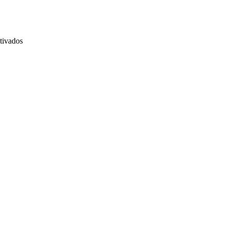
en
tivados
Newsletter
17
–
Noviembre
2013:
Red
Bull