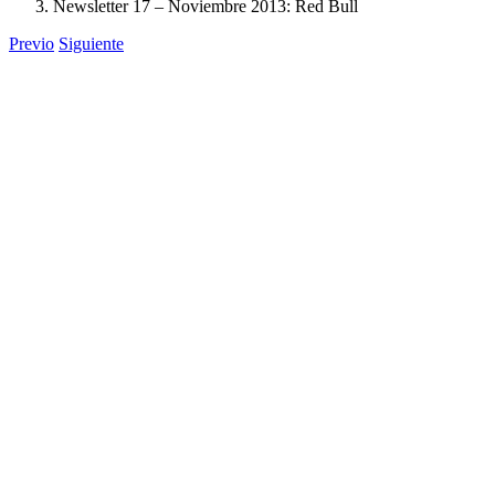
Newsletter 17 – Noviembre 2013: Red Bull
Previo
Siguiente
Ver
imagen
más
grande