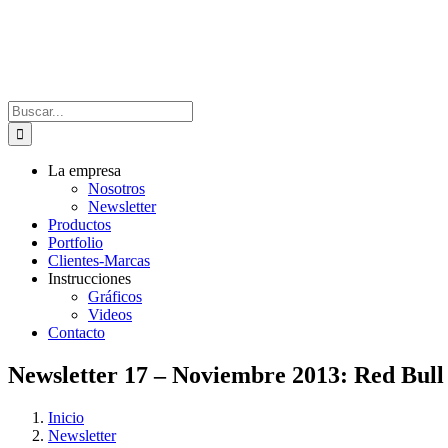
Saltar
al
contenido
Buscar:
La empresa
Nosotros
Newsletter
Productos
Portfolio
Clientes-Marcas
Instrucciones
Gráficos
Videos
Contacto
Newsletter 17 – Noviembre 2013: Red Bull
Inicio
Newsletter